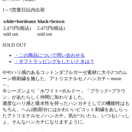
1～5営業日以内出荷
white×bordeaux
black×brown
2,475円(税込)
2,475円(税込)
sold out
sold out
SOLD OUT
・この商品について問い合わせる
・ギフトラッピングをしたいときは？
ややハリ感のあるコットンダブルガーゼ素材に大小2つのム
ーン柄刺繍を施した、アトリエナルセノハンカチ～moon
～。
今シーズンより「ホワイト×ボルドー」「ブラック×ブラウ
ン」があたらしく仲間に加わりました。
適度なハリ感と吸水性を持ったハンカチとしての機能性はも
ちろん、ヘム(側)部分にはかわいいピコット刺繍をあしらっ
たアトリエナルセノハンカチ。気がついたら、いつもいっし
ょ。そんなハンカチになりますように。