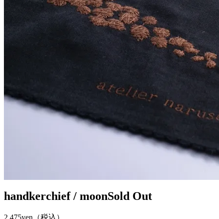
handkerchief / moon
Sold Out
2,475yen
（税込）