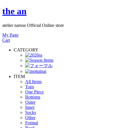
the an
atelier naruse Official Online store
My Page
Cart
CATEGORY
ITEM
All Items
Tops
One Piece
Bottoms
Outer
Inner
Socks
Other
Formal
Book