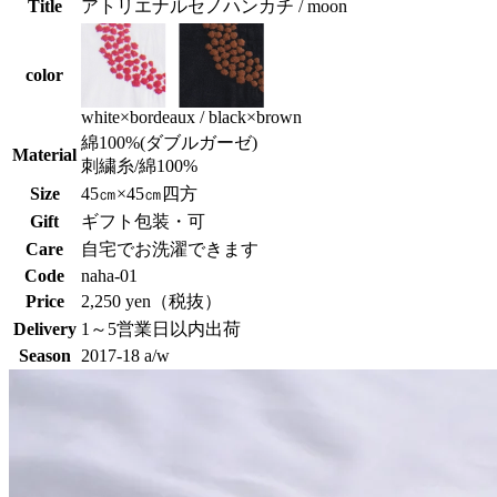
Title
アトリエナルセノハンカチ / moon
color
white×bordeaux / black×brown
綿100%(ダブルガーゼ)
Material
刺繍糸/綿100%
Size
45㎝×45㎝四方
Gift
ギフト包装・可
Care
自宅でお洗濯できます
Code
naha-01
Price
2,250 yen（税抜）
Delivery
1～5営業日以内出荷
Season
2017-18 a/w